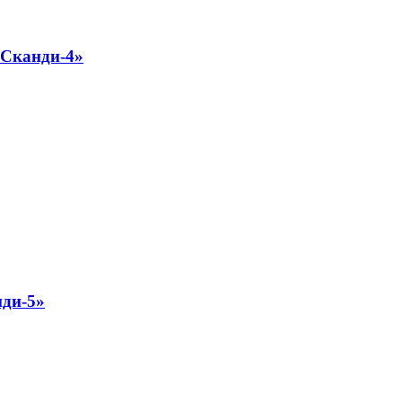
«Сканди-4»
ди-5»