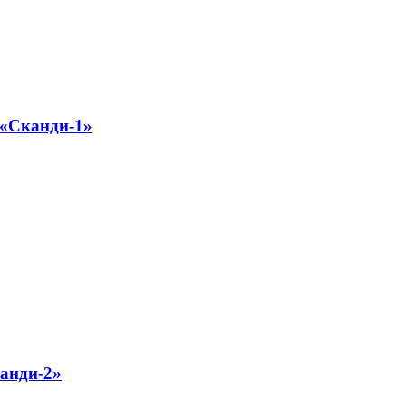
«Сканди-1»
анди-2»