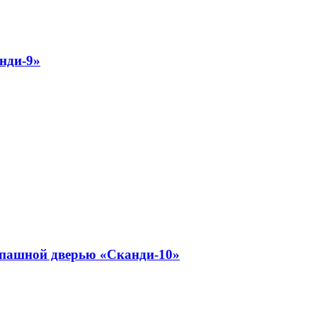
нди-9»
спашной дверью «Сканди-10»