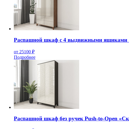
Распашной шкаф с 4 выдвижными ящиками 
от 25100 ₽
Подробнее
Распашной шкаф без ручек Push-to-Open «Ск