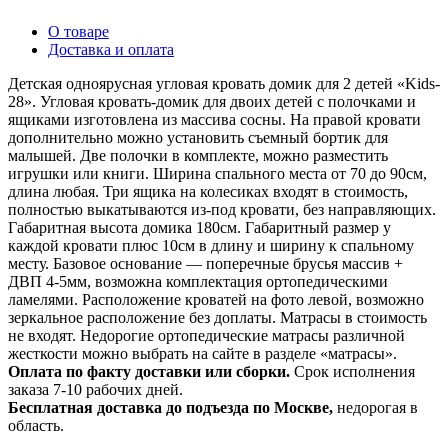
О товаре
Доставка и оплата
Детская одноярусная угловая кровать домик для 2 детей «Kids-
28». Угловая кровать-домик для двоих детей с полочками и
ящиками изготовлена из массива сосны. На правой кровати
дополнительно можно установить съемный бортик для
малышей. Две полочки в комплекте, можно разместить
игрушки или книги. Ширина спального места от 70 до 90см,
длина любая. Три ящика на колесиках входят в стоимость,
полностью выкатываются из-под кровати, без направляющих.
Габаритная высота домика 180см. Габаритный размер у
каждой кровати плюс 10см в длину и ширину к спальному
месту. Базовое основание — поперечные брусья массив +
ДВП 4-5мм, возможна комплектация ортопедическими
ламелями. Расположение кроватей на фото левой, возможно
зеркальное расположение без доплаты. Матрасы в стоимость
не входят. Недорогие ортопедические матрасы различной
жесткости можно выбрать на сайте в разделе «матрасы».
Оплата по факту доставки или сборки.
Срок исполнения
заказа 7-10 рабочих дней.
Бесплатная доставка до подъезда по Москве,
недорогая в
область.