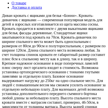
О товаре
Доставка и оплата
Диван кровать с ящиками для белья «Бонни». Кровать-
диванчик с ящиками — современная популярная модель для
детей и взрослых изготавливается из щита массива сосны.
Кровать продается в комплекте с двумя выкатными ящиками
для белья, фасады деревянные. Стандартные ящики
закатываются под кровать на 70см. Кровать-диванчик по
ширине спального места может быть односпальным с
размером от 80см до 90см и полутороспальным, с размером по
ширине 120см. Длина спального места возможна любая. За
счет толщины спинок кровати ее габаритный размер составит
плюс 8см к спальному месту как в длину, так и в ширину.
Крепкое надежное основание в виде поперечных ламелей
плюс сверху лист оргалита входит в стоимость. Возможна
установка ортопедического основания с тонкими гнутыми
ламелями за отдельную плату. Базовое основание
выдерживает нагрузку до 250кг на одно спальное место. Для
людей с повышенным весом мы сможем усилить основание за
отдельную небольшую плату. Для маленьких детей возможна
установка дополнительного переднего съемного бортика
любой длины за небольшую плату. Высота спального места
кровати вместе с матрасом составит, примерно, 46-50см, в
зависимости от толщины матраса. Высота задней спинки