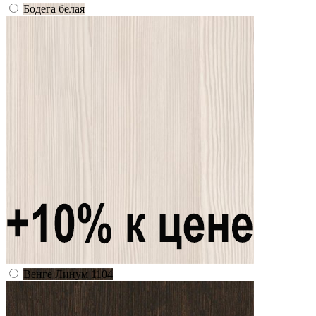
Бодега белая
Венге Линум 1104