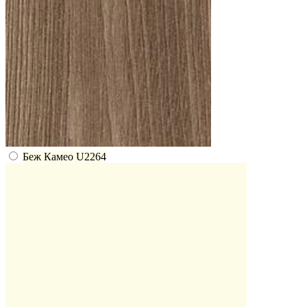
Беж Камео U2264