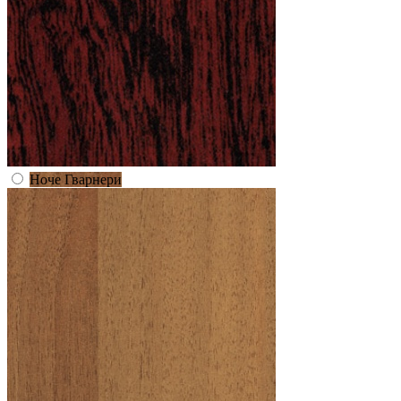
Ноче Гварнери