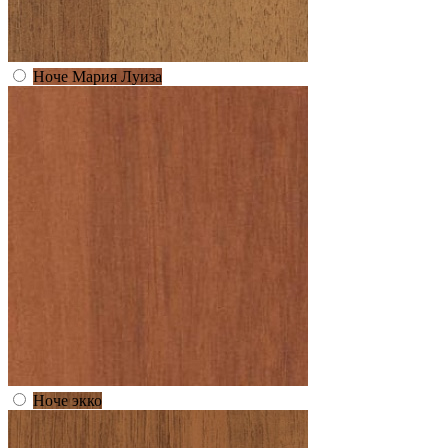
Ноче Мария Луиза
Ноче экко