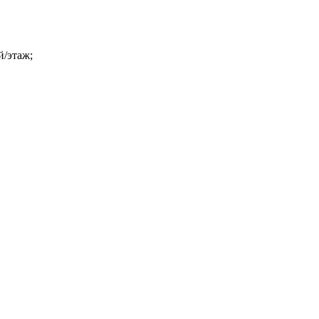
й/этаж;