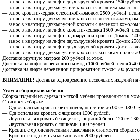
— занос в квартиру на лифте двухъярусной кровати 1500 рубле
— занос в квартиру двухъярусной кровати с выдвижным спальн
— занос кровати-чердак с лесенкой-комодом 2500 рублей, пеши
— занос в квартиру двухъярусной кровати с лесенкой-комодом 
— занос в квартиру двухъярусной кровати с лесенкой-комодом
— занос в квартиру на лифте кровати-чердака 1500 рублей, пе
— занос в квартиру на лифте одноярусной кровати Домик 1500
— занос в квартиру на лифте двухъярусной кровати Домик 2500
— занос в квартиру на лифте двухъярусной кровати Домик с ле
— занос в квартиру двухъярусной кровати с матрасами плюс 20
Доставка вручную матраса 200 рублей за этаж.
Доставка на лифте деревянного комода 1000 рублей, пеший 400
Доставка на лифте деревянной прикроватной тумбы 500 рублей
ВНИМАНИЕ!
Доставка одновременно нескольких изделий на 
Услуги сборщиков мебели:
Сборка изделий из дерева и мягкой мебели производится в мом
Стоимость сборки:
— Односпальная кровать без ящиков, шириной до 90 см 1300 р
— Односпальная кровать с ящиками 1300 рублей.
— Двуспальная кровать без ящиков, шириной более 120 см 1300
— Двуспальная кровать с ящиками 1300 рублей.
— Кровать с ортопедическими ламелями к стоимости сборки: о
— Кровать с подъемным механизмом 2000 рублей.