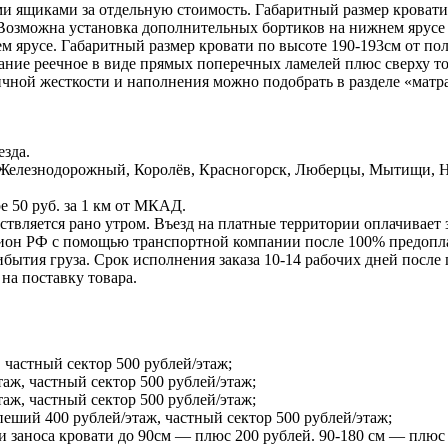
 ящиками за отдельную стоимость. Габаритный размер кровати 
. Возможна установка дополнительных бортиков на нижнем ярусе
м ярусе. Габаритный размер кровати по высоте 190-193см от пол
ание реечное в виде прямых поперечных ламелей плюс сверху то
личной жесткости и наполнения можно подобрать в разделе «мат
зда.
Железнодорожный, Королёв, Красногорск, Люберцы, Мытищи, Но
е 50 руб. за 1 км от МКАД.
ствляется рано утром. Въезд на платные территории оплачивает 
ион РФ с помощью транспортной компании после 100% предоплат
ытия груза. Срок исполнения заказа 10-14 рабочих дней после п
на поставку товара.
 частный сектор 500 рублей/этаж;
таж, частный сектор 500 рублей/этаж;
таж, частный сектор 500 рублей/этаж;
ший 400 рублей/этаж, частный сектор 500 рублей/этаж;
и заноса кровати до 90см — плюс 200 рублей. 90-180 см — плюс