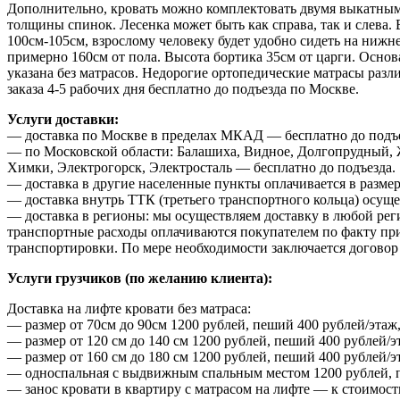
Дополнительно, кровать можно комплектовать двумя выкатными
толщины спинок. Лесенка может быть как справа, так и слева
100см-105см, взрослому человеку будет удобно сидеть на нижне
примерно 160см от пола. Высота бортика 35см от царги. Основ
указана без матрасов. Недорогие ортопедические матрасы раз
заказа 4-5 рабочих дня бесплатно до подъезда по Москве.
Услуги доставки:
— доставка по Москве в пределах МКАД — бесплатно до подъе
— по Московской области: Балашиха, Видное, Долгопрудный, 
Химки, Электрогорск, Электросталь — бесплатно до подъезда.
— доставка в другие населенные пункты оплачивается в размер
— доставка внутрь ТТК (третьего транспортного кольца) осуще
— доставка в регионы: мы осуществляем доставку в любой рег
транспортные расходы оплачиваются покупателем по факту приб
транспортировки. По мере необходимости заключается договор 
Услуги грузчиков (по желанию клиента):
Доставка на лифте кровати без матраса:
— размер от 70см до 90см 1200 рублей, пеший 400 рублей/этаж,
— размер от 120 см до 140 см 1200 рублей, пеший 400 рублей/э
— размер от 160 см до 180 см 1200 рублей, пеший 400 рублей/э
— односпальная с выдвижным спальным местом 1200 рублей, пе
— занос кровати в квартиру с матрасом на лифте — к стоимост