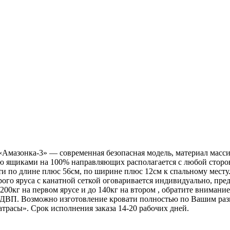
 «Амазонка-3» — современная безопасная модель, материал масс
тью ящиками на 100% направляющих располагается с любой стор
ти по длине плюс 56см, по ширине плюс 12см к спальному месту
рого яруса с канатной сеткой оговаривается индивидуально, пре
200кг на первом ярусе и до 140кг на втором , обратите внимание
ДВП. Возможно изготовление кровати полностью по Вашим разме
трасы». Срок исполнения заказа 14-20 рабочих дней.