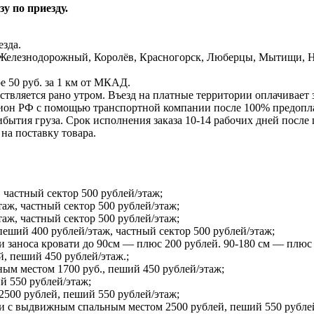
у по приезду.
зда.
Железнодорожный, Королёв, Красногорск, Люберцы, Мытищи, Но
е 50 руб. за 1 км от МКАД.
ствляется рано утром. Въезд на платные территории оплачивает 
ион РФ с помощью транспортной компании после 100% предоплат
ытия груза. Срок исполнения заказа 10-14 рабочих дней после п
на поставку товара.
 частный сектор 500 рублей/этаж;
таж, частный сектор 500 рублей/этаж;
таж, частный сектор 500 рублей/этаж;
ший 400 рублей/этаж, частный сектор 500 рублей/этаж;
и заноса кровати до 90см — плюс 200 рублей. 90-180 см — плюс
й, пеший 450 рублей/этаж.;
ым местом 1700 руб., пеший 450 рублей/этаж;
й 550 рублей/этаж;
2500 рублей, пеший 550 рублей/этаж;
 и с выдвижным спальным местом 2500 рублей, пеший 550 рубле