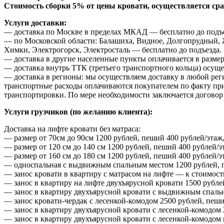
Стоимость сборки 5% от цены кровати, осуществляется сраз
Услуги доставки:
— доставка по Москве в пределах МКАД — бесплатно до подъе
— по Московской области: Балашиха, Видное, Долгопрудный, 
Химки, Электрогорск, Электросталь — бесплатно до подъезда.
— доставка в другие населенные пункты оплачивается в размер
— доставка внутрь ТТК (третьего транспортного кольца) осуще
— доставка в регионы: мы осуществляем доставку в любой рег
транспортные расходы оплачиваются покупателем по факту приб
транспортировки. По мере необходимости заключается договор 
Услуги грузчиков (по желанию клиента):
Доставка на лифте кровати без матраса:
— размер от 70см до 90см 1200 рублей, пеший 400 рублей/этаж,
— размер от 120 см до 140 см 1200 рублей, пеший 400 рублей/э
— размер от 160 см до 180 см 1200 рублей, пеший 400 рублей/э
— односпальная с выдвижным спальным местом 1200 рублей, пе
— занос кровати в квартиру с матрасом на лифте — к стоимост
— занос в квартиру на лифте двухъярусной кровати 1500 рубле
— занос в квартиру двухъярусной кровати с выдвижным спальн
— занос кровати-чердак с лесенкой-комодом 2500 рублей, пеши
— занос в квартиру двухъярусной кровати с лесенкой-комодом 
— занос в квартиру двухъярусной кровати с лесенкой-комодом