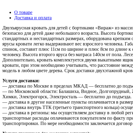
О товаре
Доставка и оплата
Двухъярусная кровать для детей с бортиками «Вираж» из масси
безопасно для детей даже небольшого возраста. Высота бортик
стандартных и нестандартных размерах, оборудована крепким 
ярусы кровати легко выдерживают вес взрослого человека. Габа
спинок, составит плюс 11см по ширине и плюс 8см по длине к 
человеку. Высота второго яруса без матраса 140см от пола. Лес
Дополнительно, кровать комплектуется двумя выкатными ящика
кровати, при этом необходимо учитывать, что расстояние между
модель в любом цвете дерева. Срок доставки двухэтажной кро
Услуги доставки:
— доставка по Москве в пределах МКАД — бесплатно до подъе
— по Московской области: Балашиха, Видное, Долгопрудный, 
Химки, Электрогорск, Электросталь — бесплатно до подъезда.
— доставка в другие населенные пункты оплачивается в размер
— доставка внутрь ТТК (третьего транспортного кольца) осуще
— доставка в регионы: мы осуществляем доставку в любой рег
транспортные расходы оплачиваются покупателем по факту приб
транспортировки. По мере необходимости заключается договор 