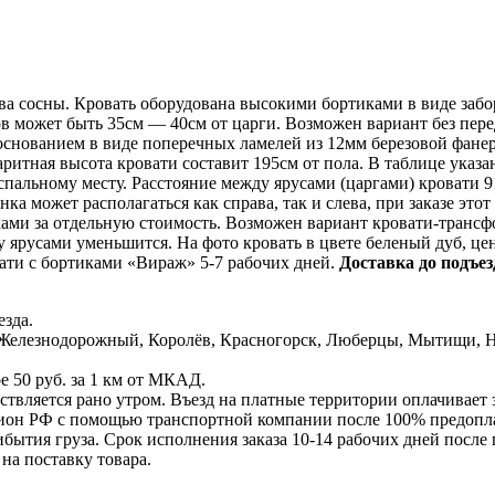
ва сосны. Кровать оборудована высокими бортиками в виде забор
ов может быть 35см — 40см от царги. Возможен вариант без пере
основанием в виде поперечных ламелей из 12мм березовой фане
ритная высота кровати составит 195см от пола. В таблице указа
спальному месту. Расстояние между ярусами (царгами) кровати 
енка может располагаться как справа, так и слева, при заказе э
ми за отдельную стоимость. Возможен вариант кровати-трансфор
 ярусами уменьшится. На фото кровать в цвете беленый дуб, цен
вати с бортиками «Вираж» 5-7 рабочих дней.
Доставка до подъез
зда.
Железнодорожный, Королёв, Красногорск, Люберцы, Мытищи, Но
е 50 руб. за 1 км от МКАД.
ствляется рано утром. Въезд на платные территории оплачивает 
ион РФ с помощью транспортной компании после 100% предоплат
ытия груза. Срок исполнения заказа 10-14 рабочих дней после п
на поставку товара.