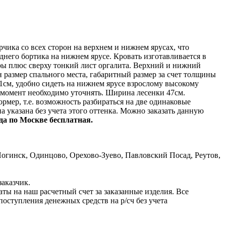
чика со всех сторон на верхнем и нижнем ярусах, что
днего бортика на нижнем ярусе. Кровать изготавливается в
ры плюс сверху тонкий лист оргалита. Верхний и нижний
н размер спального места, габаритный размер за счет толщины
91см, удобно сидеть на нижнем ярусе взрослому высокому
тот момент необходимо уточнять. Ширина лесенки 47см.
мер, т.е. возможность разбираться на две одинаковые
а указана без учета этого оттенка. Можно заказать данную
да по Москве бесплатная.
гинск, Одинцово, Орехово-Зуево, Павловский Посад, Реутов,
заказчик.
ы на наш расчетный счет за заказанные изделия. Все
оступления денежных средств на р/сч без учета