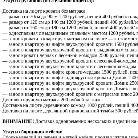
Услуги грузчиков (по желанию клиента):
Доставка на лифте кровати без матраса:
— размер от 70см до 90см 1200 рублей, пеший 400 рублей/этаж,
— размер от 120 см до 140 см 1200 рублей, пеший 400 рублей/э
— размер от 160 см до 180 см 1200 рублей, пеший 400 рублей/э
— односпальная с выдвижным спальным местом 1200 рублей, пе
— занос кровати в квартиру с матрасом на лифте — к стоимост
— занос в квартиру на лифте двухъярусной кровати 1500 рубле
— занос в квартиру двухъярусной кровати с выдвижным спальн
— занос кровати-чердак с лесенкой-комодом 2500 рублей, пеши
— занос в квартиру двухъярусной кровати с лесенкой-комодом 
— занос в квартиру двухъярусной кровати с лесенкой-комодом
— занос в квартиру на лифте кровати-чердака 1500 рублей, пе
— занос в квартиру на лифте одноярусной кровати Домик 1500
— занос в квартиру на лифте двухъярусной кровати Домик 2500
— занос в квартиру на лифте двухъярусной кровати Домик с ле
— занос в квартиру двухъярусной кровати с матрасами плюс 20
Доставка вручную матраса 200 рублей за этаж.
Доставка на лифте деревянного комода 1000 рублей, пеший 400
Доставка на лифте деревянной прикроватной тумбы 500 рублей
ВНИМАНИЕ!
Доставка одновременно нескольких изделий на 
Услуги сборщиков мебели:
Сборка изделий из дерева и мягкой мебели производится в мом