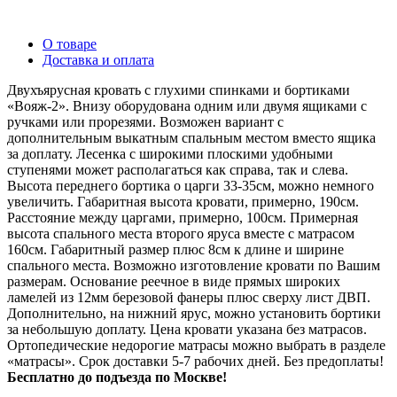
О товаре
Доставка и оплата
Двухъярусная кровать с глухими спинками и бортиками
«Вояж-2». Внизу оборудована одним или двумя ящиками с
ручками или прорезями. Возможен вариант с
дополнительным выкатным спальным местом вместо ящика
за доплату. Лесенка с широкими плоскими удобными
ступенями может располагаться как справа, так и слева.
Высота переднего бортика о царги 33-35см, можно немного
увеличить. Габаритная высота кровати, примерно, 190см.
Расстояние между царгами, примерно, 100см. Примерная
высота спального места второго яруса вместе с матрасом
160см. Габаритный размер плюс 8см к длине и ширине
спального места. Возможно изготовление кровати по Вашим
размерам. Основание реечное в виде прямых широких
ламелей из 12мм березовой фанеры плюс сверху лист ДВП.
Дополнительно, на нижний ярус, можно установить бортики
за небольшую доплату. Цена кровати указана без матрасов.
Ортопедические недорогие матрасы можно выбрать в разделе
«матрасы». Срок доставки 5-7 рабочих дней. Без предоплаты!
Бесплатно до подъезда по Москве!