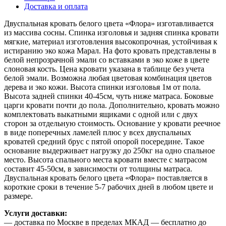
Доставка и оплата
Двуспальная кровать белого цвета «Флора» изготавливается
из массива сосны. Спинка изголовья и задняя спинка кровати
мягкие, материал изготовления высокопрочная, устойчивая к
истиранию эко кожа Марал. На фото кровать представлены в
белой непрозрачной эмали со вставками в эко коже в цвете
слоновая кость. Цена кровати указана в таблице без учета
белой эмали. Возможна любая цветовая комбинация цветов
дерева и эко кожи. Высота спинки изголовья 1м от пола.
Высота задней спинки 40-45см, чуть ниже матраса. Боковые
царги кровати почти до пола. Дополнительно, кровать можно
комплектовать выкатными ящиками с одной или с двух
сторон за отдельную стоимость. Основание у кровати реечное
в виде поперечных ламелей плюс у всех двуспальных
кроватей средний брус с пятой опорой посередине. Такое
основание выдерживает нагрузку до 250кг на одно спальное
место. Высота спального места кровати вместе с матрасом
составит 45-50см, в зависимости от толщины матраса.
Двуспальная кровать белого цвета «Флора» поставляется в
короткие сроки в течение 5-7 рабочих дней в любом цвете и
размере.
Услуги доставки:
— доставка по Москве в пределах МКАД — бесплатно до