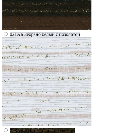
021АБ Зебрано белый с позолотой
028АБ Дуб темный с позолотой