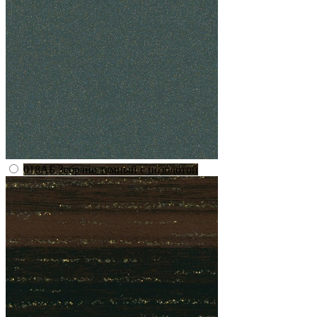
018АБ Зебрано темный с позолотой