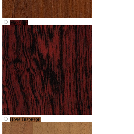
Махагон
Ноче Гварнери