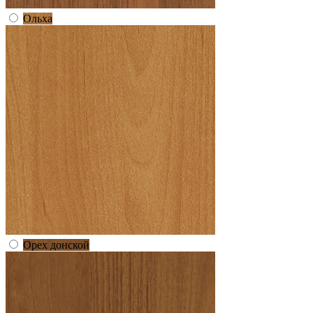
Ольха
Орех донской