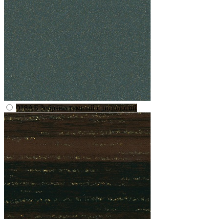
018АБ Зебрано темный с позолотой