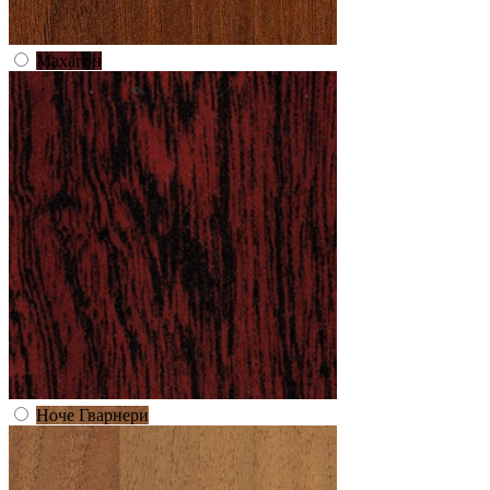
Махагон
Ноче Гварнери