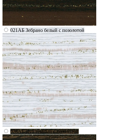
021АБ Зебрано белый с позолотой
028АБ Дуб темный с позолотой