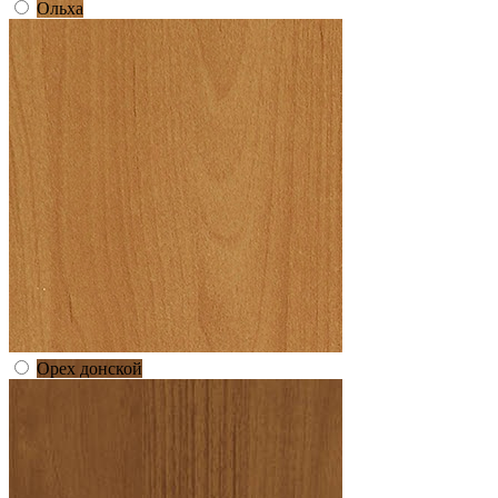
Ольха
Орех донской