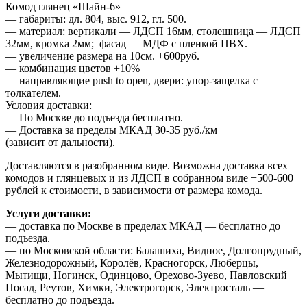
Комод глянец «Шайн-6»
— габариты: дл. 804, выс. 912, гл. 500.
— материал: вертикали — ЛДСП 16мм, столешница — ЛДСП
32мм, кромка 2мм; фасад — МДФ с пленкой ПВХ.
— увеличение размера на 10см. +600руб.
— комбинация цветов +10%
— направляющие push to open, двери: упор-защелка с
толкателем.
Условия доставки:
— По Москве до подъезда бесплатно.
— Доставка за пределы МКАД 30-35 руб./км
(зависит от дальности).
Доставляются в разобранном виде. Возможна доставка всех
комодов и глянцевых и из ЛДСП в собранном виде +500-600
рублей к стоимости, в зависимости от размера комода.
Услуги доставки:
— доставка по Москве в пределах МКАД — бесплатно до
подъезда.
— по Московской области: Балашиха, Видное, Долгопрудный,
Железнодорожный, Королёв, Красногорск, Люберцы,
Мытищи, Ногинск, Одинцово, Орехово-Зуево, Павловский
Посад, Реутов, Химки, Электрогорск, Электросталь —
бесплатно до подъезда.