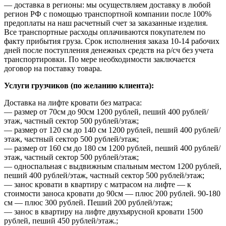
— доставка в регионы: мы осуществляем доставку в любой
регион РФ с помощью транспортной компании после 100%
предоплаты на наш расчетный счет за заказанные изделия.
Все транспортные расходы оплачиваются покупателем по
факту прибытия груза. Срок исполнения заказа 10-14 рабочих
дней после поступления денежных средств на р/сч без учета
транспортировки. По мере необходимости заключается
договор на поставку товара.
Услуги грузчиков (по желанию клиента):
Доставка на лифте кровати без матраса:
— размер от 70см до 90см 1200 рублей, пеший 400 рублей/
этаж, частный сектор 500 рублей/этаж;
— размер от 120 см до 140 см 1200 рублей, пеший 400 рублей/
этаж, частный сектор 500 рублей/этаж;
— размер от 160 см до 180 см 1200 рублей, пеший 400 рублей/
этаж, частный сектор 500 рублей/этаж;
— односпальная с выдвижным спальным местом 1200 рублей,
пеший 400 рублей/этаж, частный сектор 500 рублей/этаж;
— занос кровати в квартиру с матрасом на лифте — к
стоимости заноса кровати до 90см — плюс 200 рублей. 90-180
см — плюс 300 рублей. Пеший 200 рублей/этаж;
— занос в квартиру на лифте двухъярусной кровати 1500
рублей, пеший 450 рублей/этаж.;