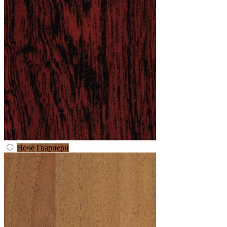
Ноче Гварнери