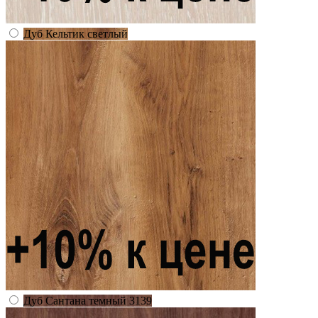
Дуб Кельтик светлый
Дуб Сантана темный 3139