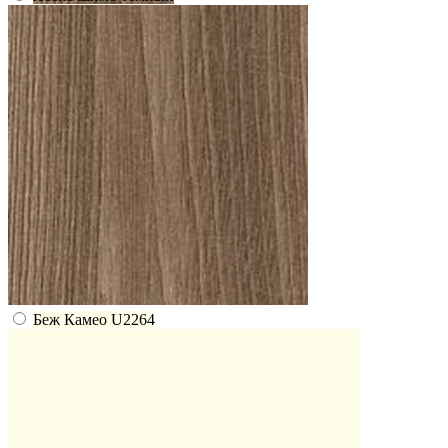
Беж Камео U2264