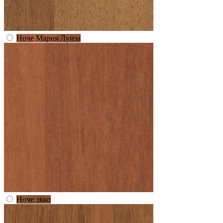
Ноче Мария Луиза
Ноче экко