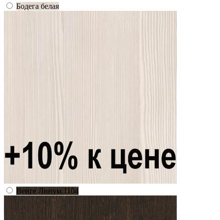
Бодега белая
Венге Линум 1104