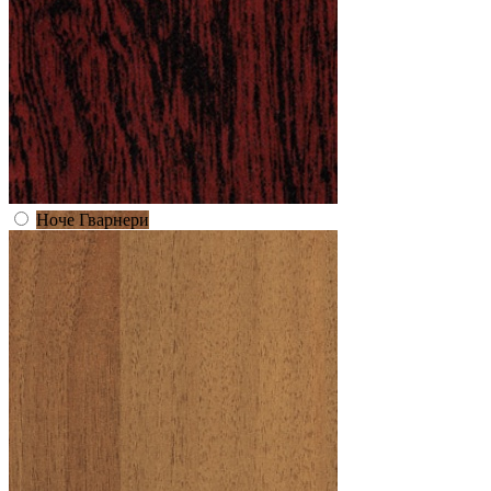
Ноче Гварнери