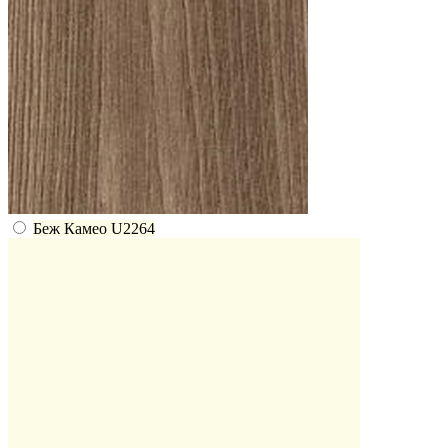
Беж Камео U2264