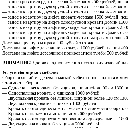
— занос кровати-чердак с лесенкой-комодом 2500 рублей, пеши
— занос в квартиру двухъярусной кровати с лесенкой-комодом 
— занос в квартиру двухъярусной кровати с лесенкой-комодом
— занос в квартиру на лифте кровати-чердака 1500 рублей, пе
— занос в квартиру на лифте одноярусной кровати Домик 1500
— занос в квартиру на лифте двухъярусной кровати Домик 2500
— занос в квартиру на лифте двухъярусной кровати Домик с ле
— занос в квартиру двухъярусной кровати с матрасами плюс 20
Доставка вручную матраса 200 рублей за этаж.
Доставка на лифте деревянного комода 1000 рублей, пеший 400
Доставка на лифте деревянной прикроватной тумбы 500 рублей
ВНИМАНИЕ!
Доставка одновременно нескольких изделий на 
Услуги сборщиков мебели:
Сборка изделий из дерева и мягкой мебели производится в мом
Стоимость сборки:
— Односпальная кровать без ящиков, шириной до 90 см 1300 р
— Односпальная кровать с ящиками 1300 рублей.
— Двуспальная кровать без ящиков, шириной более 120 см 1300
— Двуспальная кровать с ящиками 1300 рублей.
— Кровать с ортопедическими ламелями к стоимости сборки: о
— Кровать с подъемным механизмом 2000 рублей.
— Кровать с ортопедическим основанием одноярусные — 1800
— Двухъярусная кровать без ящиков 2000 рублей.