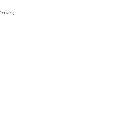
й/этаж;