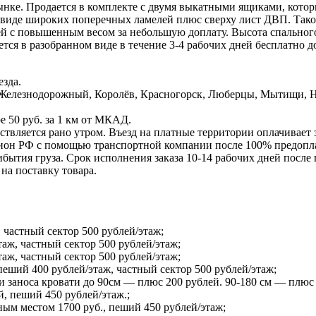
ынке. Продается в комплекте с двумя выкатными ящиками, котор
в виде широких поперечных ламелей плюс сверху лист ДВП. Тако
 с повышенным весом за небольшую доплату. Высота спального м
тся в разобранном виде в течение 3-4 рабочих дней бесплатно д
зда.
Железнодорожный, Королёв, Красногорск, Люберцы, Мытищи, Но
е 50 руб. за 1 км от МКАД.
ствляется рано утром. Въезд на платные территории оплачивает 
ион РФ с помощью транспортной компании после 100% предоплат
ытия груза. Срок исполнения заказа 10-14 рабочих дней после п
на поставку товара.
 частный сектор 500 рублей/этаж;
таж, частный сектор 500 рублей/этаж;
таж, частный сектор 500 рублей/этаж;
ший 400 рублей/этаж, частный сектор 500 рублей/этаж;
и заноса кровати до 90см — плюс 200 рублей. 90-180 см — плюс
й, пеший 450 рублей/этаж.;
ым местом 1700 руб., пеший 450 рублей/этаж;