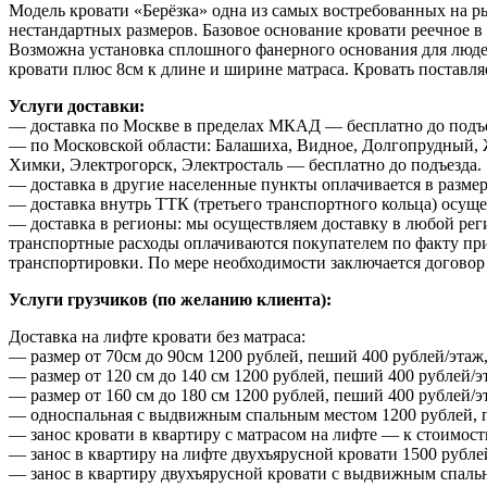
Модель кровати «Берёзка» одна из самых востребованных на р
нестандартных размеров. Базовое основание кровати реечное 
Возможна установка сплошного фанерного основания для людей
кровати плюс 8см к длине и ширине матраса. Кровать поставляе
Услуги доставки:
— доставка по Москве в пределах МКАД — бесплатно до подъе
— по Московской области: Балашиха, Видное, Долгопрудный, 
Химки, Электрогорск, Электросталь — бесплатно до подъезда.
— доставка в другие населенные пункты оплачивается в размер
— доставка внутрь ТТК (третьего транспортного кольца) осуще
— доставка в регионы: мы осуществляем доставку в любой рег
транспортные расходы оплачиваются покупателем по факту приб
транспортировки. По мере необходимости заключается договор 
Услуги грузчиков (по желанию клиента):
Доставка на лифте кровати без матраса:
— размер от 70см до 90см 1200 рублей, пеший 400 рублей/этаж,
— размер от 120 см до 140 см 1200 рублей, пеший 400 рублей/э
— размер от 160 см до 180 см 1200 рублей, пеший 400 рублей/э
— односпальная с выдвижным спальным местом 1200 рублей, пе
— занос кровати в квартиру с матрасом на лифте — к стоимост
— занос в квартиру на лифте двухъярусной кровати 1500 рубле
— занос в квартиру двухъярусной кровати с выдвижным спальн