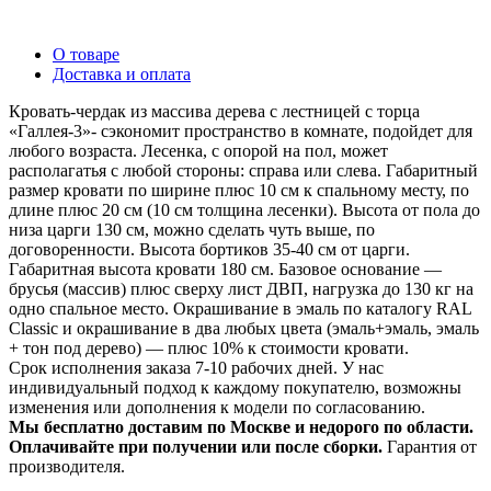
О товаре
Доставка и оплата
Кровать-чердак из массива дерева с лестницей с торца
«Галлея-3»- сэкономит пространство в комнате, подойдет для
любого возраста. Лесенка, с опорой на пол, может
располагатья с любой стороны: справа или слева. Габаритный
размер кровати по ширине плюс 10 см к спальному месту, по
длине плюс 20 см (10 см толщина лесенки). Высота от пола до
низа царги 130 см, можно сделать чуть выше, по
договоренности. Высота бортиков 35-40 см от царги.
Габаритная высота кровати 180 см. Базовое основание —
брусья (массив) плюс сверху лист ДВП, нагрузка до 130 кг на
одно спальное место. Окрашивание в эмаль по каталогу RAL
Classic и окрашивание в два любых цвета (эмаль+эмаль, эмаль
+ тон под дерево) — плюс 10% к стоимости кровати.
Срок исполнения заказа 7-10 рабочих дней. У нас
индивидуальный подход к каждому покупателю, возможны
изменения или дополнения к модели по согласованию.
Мы бесплатно доставим по Москве и недорого по области.
Оплачивайте при получении или после сборки.
Гарантия от
производителя.