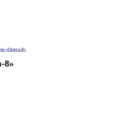
ьем «Онега-8»
а-8»