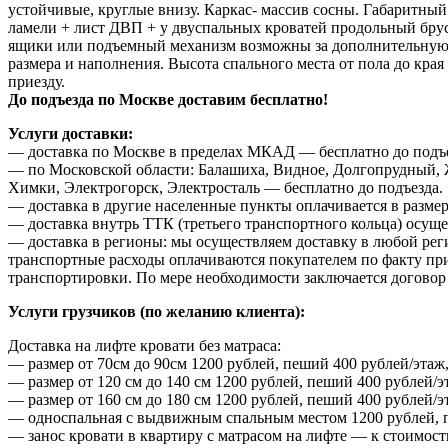
устойчивые, круглые внизу. Каркас- массив сосны. Габаритный
ламели + лист ДВП + у двуспальных кроватей продольный брус
ящики или подъемный механизм возможны за дополнительную пл
размера и наполнения. Высота спального места от пола до края
приезду.
До подъезда по Москве доставим бесплатно!
Услуги доставки:
— доставка по Москве в пределах МКАД — бесплатно до подъе
— по Московской области: Балашиха, Видное, Долгопрудный, 
Химки, Электрогорск, Электросталь — бесплатно до подъезда.
— доставка в другие населенные пункты оплачивается в размер
— доставка внутрь ТТК (третьего транспортного кольца) осуще
— доставка в регионы: мы осуществляем доставку в любой рег
транспортные расходы оплачиваются покупателем по факту приб
транспортировки. По мере необходимости заключается договор 
Услуги грузчиков (по желанию клиента):
Доставка на лифте кровати без матраса:
— размер от 70см до 90см 1200 рублей, пеший 400 рублей/этаж,
— размер от 120 см до 140 см 1200 рублей, пеший 400 рублей/э
— размер от 160 см до 180 см 1200 рублей, пеший 400 рублей/э
— односпальная с выдвижным спальным местом 1200 рублей, пе
— занос кровати в квартиру с матрасом на лифте — к стоимост