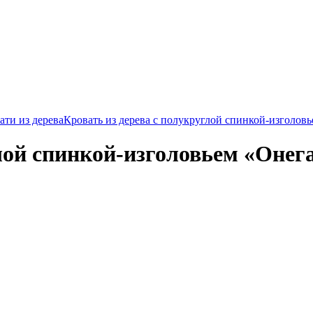
ти из дерева
Кровать из дерева с полукруглой спинкой-изголов
лой спинкой-изголовьем «Онег