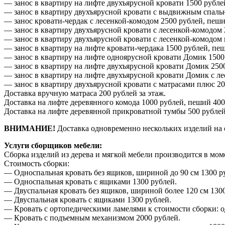
— занос в квартиру на лифте двухъярусной кровати 1500 рубле
— занос в квартиру двухъярусной кровати с выдвижным спальн
— занос кровати-чердак с лесенкой-комодом 2500 рублей, пеши
— занос в квартиру двухъярусной кровати с лесенкой-комодом 
— занос в квартиру двухъярусной кровати с лесенкой-комодом
— занос в квартиру на лифте кровати-чердака 1500 рублей, пе
— занос в квартиру на лифте одноярусной кровати Домик 1500
— занос в квартиру на лифте двухъярусной кровати Домик 2500
— занос в квартиру на лифте двухъярусной кровати Домик с ле
— занос в квартиру двухъярусной кровати с матрасами плюс 20
Доставка вручную матраса 200 рублей за этаж.
Доставка на лифте деревянного комода 1000 рублей, пеший 400
Доставка на лифте деревянной прикроватной тумбы 500 рублей
ВНИМАНИЕ!
Доставка одновременно нескольких изделий на 
Услуги сборщиков мебели:
Сборка изделий из дерева и мягкой мебели производится в мом
Стоимость сборки:
— Односпальная кровать без ящиков, шириной до 90 см 1300 р
— Односпальная кровать с ящиками 1300 рублей.
— Двуспальная кровать без ящиков, шириной более 120 см 1300
— Двуспальная кровать с ящиками 1300 рублей.
— Кровать с ортопедическими ламелями к стоимости сборки: о
— Кровать с подъемным механизмом 2000 рублей.