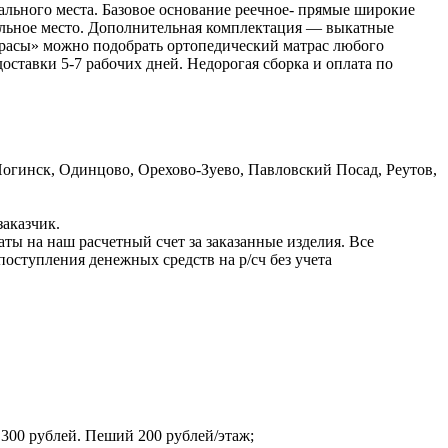
ального места. Базовое основание реечное- прямые широкие
пальное место. Дополнительная комплектация — выкатные
трасы» можно подобрать ортопедический матрас любого
доставки 5-7 рабочих дней. Недорогая сборка и оплата по
гинск, Одинцово, Орехово-Зуево, Павловский Посад, Реутов,
заказчик.
ы на наш расчетный счет за заказанные изделия. Все
оступления денежных средств на р/сч без учета
 300 рублей. Пеший 200 рублей/этаж;