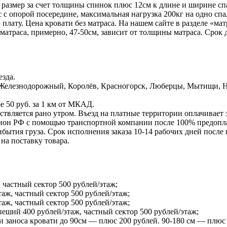
 размер за счет толщины спинок плюс 12см к длине и ширине сп
 с опорой посередине, максимальная нагрузка 200кг на одно с
ату. Цена кровати без матраса. На нашем сайте в разделе «ма
 матраса, примерно, 47-50см, зависит от толщины матраса. Срок 
зда.
Железнодорожный, Королёв, Красногорск, Люберцы, Мытищи, Но
е 50 руб. за 1 км от МКАД.
ствляется рано утром. Въезд на платные территории оплачивает 
ион РФ с помощью транспортной компании после 100% предоплат
ытия груза. Срок исполнения заказа 10-14 рабочих дней после п
на поставку товара.
 частный сектор 500 рублей/этаж;
таж, частный сектор 500 рублей/этаж;
таж, частный сектор 500 рублей/этаж;
ший 400 рублей/этаж, частный сектор 500 рублей/этаж;
и заноса кровати до 90см — плюс 200 рублей. 90-180 см — плюс