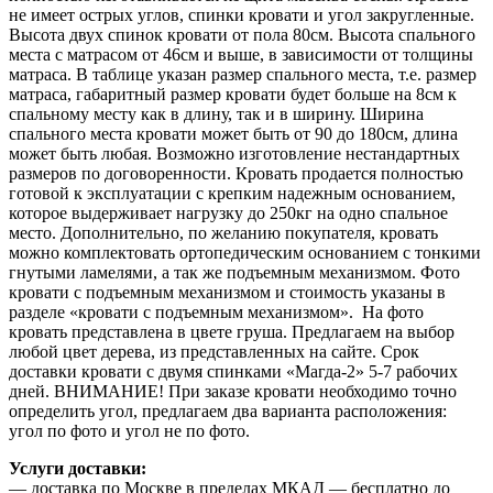
не имеет острых углов, спинки кровати и угол закругленные.
Высота двух спинок кровати от пола 80см. Высота спального
места с матрасом от 46см и выше, в зависимости от толщины
матраса. В таблице указан размер спального места, т.е. размер
матраса, габаритный размер кровати будет больше на 8см к
спальному месту как в длину, так и в ширину. Ширина
спального места кровати может быть от 90 до 180см, длина
может быть любая. Возможно изготовление нестандартных
размеров по договоренности. Кровать продается полностью
готовой к эксплуатации с крепким надежным основанием,
которое выдерживает нагрузку до 250кг на одно спальное
место. Дополнительно, по желанию покупателя, кровать
можно комплектовать ортопедическим основанием с тонкими
гнутыми ламелями, а так же подъемным механизмом. Фото
кровати с подъемным механизмом и стоимость указаны в
разделе «кровати с подъемным механизмом». На фото
кровать представлена в цвете груша. Предлагаем на выбор
любой цвет дерева, из представленных на сайте. Срок
доставки кровати с двумя спинками «Магда-2» 5-7 рабочих
дней. ВНИМАНИЕ! При заказе кровати необходимо точно
определить угол, предлагаем два варианта расположения:
угол по фото и угол не по фото.
Услуги доставки:
— доставка по Москве в пределах МКАД — бесплатно до