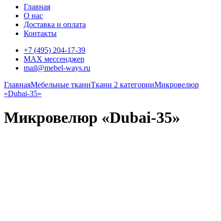
Главная
О нас
Доставка и оплата
Контакты
+7 (495) 204-17-39
MAX мессенджер
mail@mebel-ways.ru
Главная
Мебельные ткани
Ткани 2 категории
Микровелюр
«Dubai-35»
Микровелюр «Dubai-35»