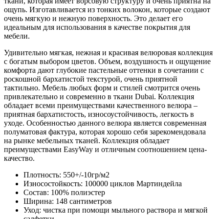
ткани, которая имеет ворсовую структуру и очень приятна на
ощупь. Изготавливается из тонких волокон, которые создают
очень мягкую и нежную поверхность. Это делает его
идеальным для использования в качестве покрытия для
мебели.
Удивительно мягкая, нежная и красивая велюровая коллекция
с богатым выбором цветов. Объем, воздушность и ощущение
комфорта дают глубокие пастельные оттенки в сочетании с
роскошной бархатистой текстурой, очень приятной
тактильно. Мебель любых форм и стилей смотрится очень
привлекательно и современно в ткани Dubai. Коллекция
обладает всеми преимуществами качественного велюра –
приятная бархатистость, износоустойчивость, легкость в
уходе. Особенностью данного велюра является современная
полуматовая фактура, которая хорошо себя зарекомендовала
на рынке мебельных тканей. Коллекция обладает
преимуществами EasyWay и отличным соотношением цена-
качество.
Плотность: 550+/-10гр/м2
Износостойкость: 100000 циклов Мартиндейла
Состав: 100% полиэстер
Ширина: 148 сантиметров
Уход: чистка при помощи мыльного раствора и мягкой
салфетки