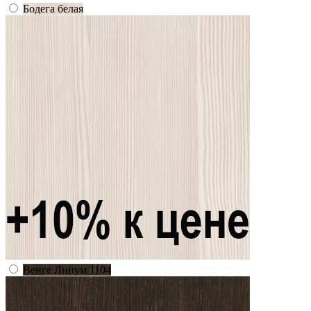
Бодега белая
Венге Линум 1104