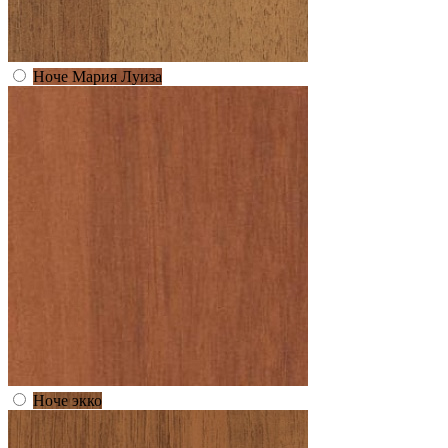
Ноче Мария Луиза
Ноче экко