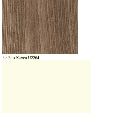
Беж Камео U2264