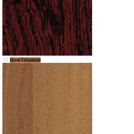
Ноче Гварнери