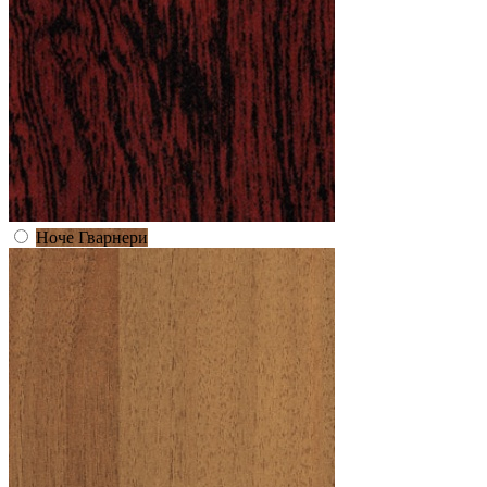
Ноче Гварнери