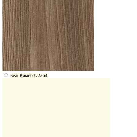
Беж Камео U2264