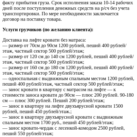
факту прибытия груза. Срок исполнения заказа 10-14 рабочих
дней после поступления денежных средств на р/сч без учета
транспортировки. По мере необходимости заключается
договор на поставку товара.
Услуги грузчиков (по желанию клиента):
Доставка на лифте кровати без матраса:
— размер от 70см до 90см 1200 рублей, пеший 400 рублей/
этаж, частный сектор 500 рублей/этаж;
— размер от 120 см до 140 см 1200 рублей, пеший 400 рублей/
этаж, частный сектор 500 рублей/этаж;
— размер от 160 см до 180 см 1200 рублей, пеший 400 рублей/
этаж, частный сектор 500 рублей/этаж;
— односпальная с выдвижным спальным местом 1200 рублей,
пеший 400 рублей/этаж, частный сектор 500 рублей/этаж;
— занос кровати в квартиру с матрасом на лифте — к
стоимости заноса кровати до 90см — плюс 200 рублей. 90-180
см — плюс 300 рублей. Пеший 200 рублей/этаж;
— занос в квартиру на лифте двухъярусной кровати 1500
рублей, пеший 450 рублей/этаж.;
— занос в квартиру двухъярусной кровати с выдвижным
спальным местом 1700 руб., пеший 450 рублей/этаж;
— занос кровати-чердак с лесенкой-комодом 2500 рублей,
пеший 550 рублей/этаж;