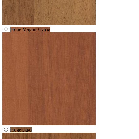
Ноче Мария Луиза
Ноче экко