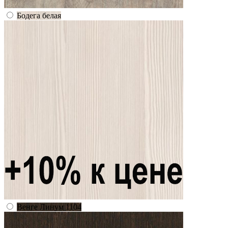
Бодега белая
Венге Линум 1104