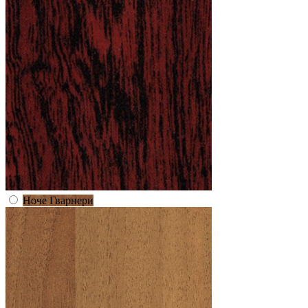
Ноче Гварнери