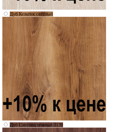
Дуб Кельтик светлый
Дуб Сантана темный 3139