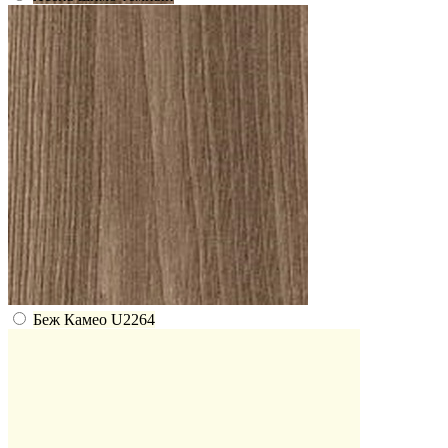
Беж Камео U2264