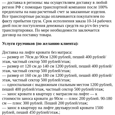
— доставка в регионы: мы осуществляем доставку в любой
регион РФ с помощью транспортной компании после 100%
предоплаты на наш расчетный счет за заказанные изделия.
Все транспортные расходы оплачиваются покупателем по
факту прибытия груза. Срок исполнения заказа 10-14 рабочих
дней после поступления денежных средств на р/сч без учета
транспортировки. По мере необходимости заключается
договор на поставку товара.
Услуги грузчиков (по желанию клиента):
Доставка на лифте кровати без матраса:
— размер от 70см до 90см 1200 рублей, пеший 400 рублей/
этаж, частный сектор 500 рублей/этаж;
— размер от 120 см до 140 см 1200 рублей, пеший 400 рублей/
этаж, частный сектор 500 рублей/этаж;
— размер от 160 см до 180 см 1200 рублей, пеший 400 рублей/
этаж, частный сектор 500 рублей/этаж;
— односпальная с выдвижным спальным местом 1200 рублей,
пеший 400 рублей/этаж, частный сектор 500 рублей/этаж;
— занос кровати в квартиру с матрасом на лифте — к
стоимости заноса кровати до 90см — плюс 200 рублей. 90-180
см — плюс 300 рублей. Пеший 200 рублей/этаж;
— занос в квартиру на лифте двухъярусной кровати 1500
рублей, пеший 450 рублей/этаж.;