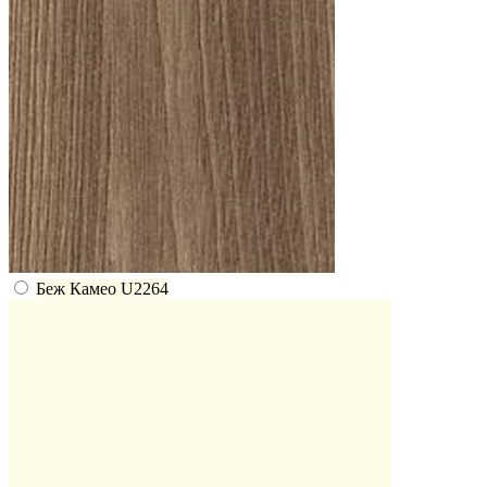
Беж Камео U2264