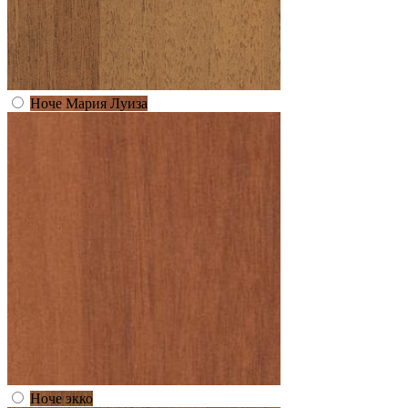
Ноче Мария Луиза
Ноче экко