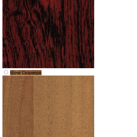
Ноче Гварнери