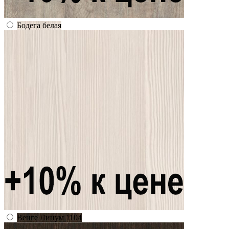
Бодега белая
Венге Линум 1104