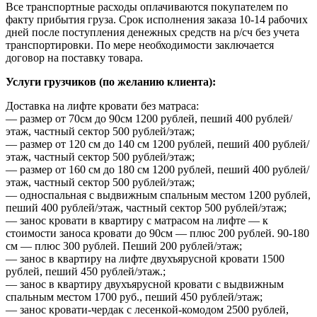
Все транспортные расходы оплачиваются покупателем по
факту прибытия груза. Срок исполнения заказа 10-14 рабочих
дней после поступления денежных средств на р/сч без учета
транспортировки. По мере необходимости заключается
договор на поставку товара.
Услуги грузчиков (по желанию клиента):
Доставка на лифте кровати без матраса:
— размер от 70см до 90см 1200 рублей, пеший 400 рублей/
этаж, частный сектор 500 рублей/этаж;
— размер от 120 см до 140 см 1200 рублей, пеший 400 рублей/
этаж, частный сектор 500 рублей/этаж;
— размер от 160 см до 180 см 1200 рублей, пеший 400 рублей/
этаж, частный сектор 500 рублей/этаж;
— односпальная с выдвижным спальным местом 1200 рублей,
пеший 400 рублей/этаж, частный сектор 500 рублей/этаж;
— занос кровати в квартиру с матрасом на лифте — к
стоимости заноса кровати до 90см — плюс 200 рублей. 90-180
см — плюс 300 рублей. Пеший 200 рублей/этаж;
— занос в квартиру на лифте двухъярусной кровати 1500
рублей, пеший 450 рублей/этаж.;
— занос в квартиру двухъярусной кровати с выдвижным
спальным местом 1700 руб., пеший 450 рублей/этаж;
— занос кровати-чердак с лесенкой-комодом 2500 рублей,