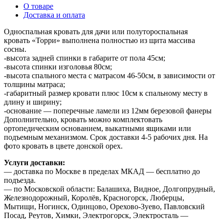
О товаре
Доставка и оплата
Односпальная кровать для дачи или полутороспальная
кровать «Торри» выполнена полностью из щита массива
сосны.
-высота задней спинки в габарите от пола 45см;
-высота спинки изголовья 80см;
-высота спального места с матрасом 46-50см, в зависимости от
толщины матраса;
-габаритный размер кровати плюс 10см к спальному месту в
длину и ширину;
-основание — поперечные ламели из 12мм березовой фанеры
Дополнительно, кровать можно комплектовать
ортопедическим основанием, выкатными ящиками или
подъемным механизмом. Срок доставки 4-5 рабочих дня. На
фото кровать в цвете донской орех.
Услуги доставки:
— доставка по Москве в пределах МКАД — бесплатно до
подъезда.
— по Московской области: Балашиха, Видное, Долгопрудный,
Железнодорожный, Королёв, Красногорск, Люберцы,
Мытищи, Ногинск, Одинцово, Орехово-Зуево, Павловский
Посад, Реутов, Химки, Электрогорск, Электросталь —