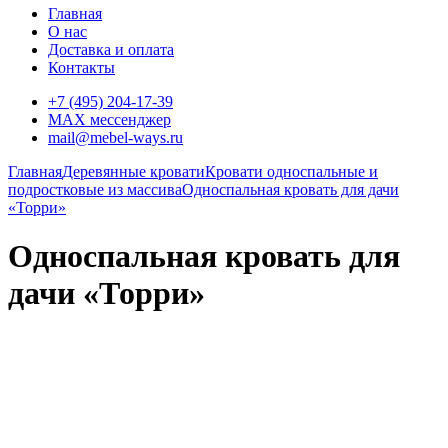
Главная
О нас
Доставка и оплата
Контакты
+7 (495) 204-17-39
MAX мессенджер
mail@mebel-ways.ru
Главная
Деревянные кровати
Кровати односпальные и
подростковые из массива
Односпальная кровать для дачи
«Торри»
Односпальная кровать для
дачи «Торри»