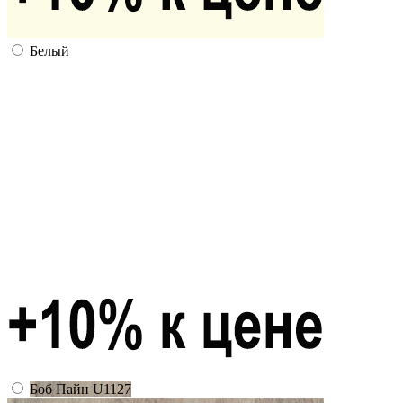
Белый
Боб Пайн U1127