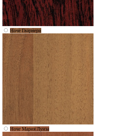
Ноче Гварнери
Ноче Мария Луиза