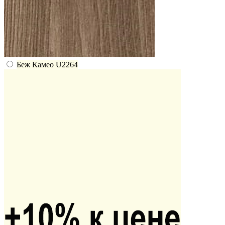
Беж Камео U2264