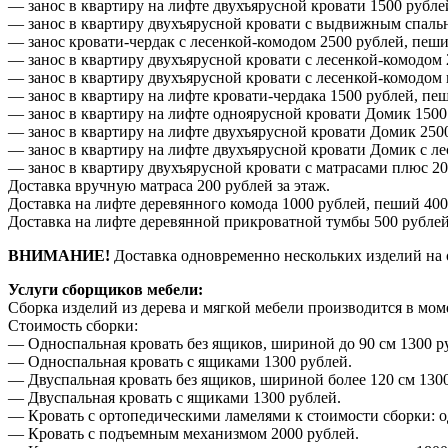
— занос в квартиру на лифте двухъярусной кровати 1500 рубле
— занос в квартиру двухъярусной кровати с выдвижным спальн
— занос кровати-чердак с лесенкой-комодом 2500 рублей, пеши
— занос в квартиру двухъярусной кровати с лесенкой-комодом 
— занос в квартиру двухъярусной кровати с лесенкой-комодом
— занос в квартиру на лифте кровати-чердака 1500 рублей, пе
— занос в квартиру на лифте одноярусной кровати Домик 1500
— занос в квартиру на лифте двухъярусной кровати Домик 2500
— занос в квартиру на лифте двухъярусной кровати Домик с ле
— занос в квартиру двухъярусной кровати с матрасами плюс 20
Доставка вручную матраса 200 рублей за этаж.
Доставка на лифте деревянного комода 1000 рублей, пеший 400
Доставка на лифте деревянной прикроватной тумбы 500 рублей
ВНИМАНИЕ!
Доставка одновременно нескольких изделий на 
Услуги сборщиков мебели:
Сборка изделий из дерева и мягкой мебели производится в мом
Стоимость сборки:
— Односпальная кровать без ящиков, шириной до 90 см 1300 р
— Односпальная кровать с ящиками 1300 рублей.
— Двуспальная кровать без ящиков, шириной более 120 см 1300
— Двуспальная кровать с ящиками 1300 рублей.
— Кровать с ортопедическими ламелями к стоимости сборки: о
— Кровать с подъемным механизмом 2000 рублей.