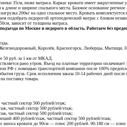
спинки 35см, ниже матраса. Каркас кровати имеет закругленные
 к длине и ширине спального места. Базовое основание реечно
 нагрузка 200кг на одно спальное место. Кровать комплектует
гаем подобрать недорогой ортопедический матрас с блоком нез
-50см, зависит от толщины матраса.
 подъезда по Москве и недорого в область. Работаем без пред
зда.
Железнодорожный, Королёв, Красногорск, Люберцы, Мытищи, Но
е 50 руб. за 1 км от МКАД.
ствляется рано утром. Въезд на платные территории оплачивает 
ион РФ с помощью транспортной компании после 100% предоплат
ытия груза. Срок исполнения заказа 10-14 рабочих дней после п
на поставку товара.
 частный сектор 500 рублей/этаж;
таж, частный сектор 500 рублей/этаж;
таж, частный сектор 500 рублей/этаж;
ший 400 рублей/этаж, частный сектор 500 рублей/этаж;
и заноса кровати до 90см — плюс 200 рублей. 90-180 см — плюс