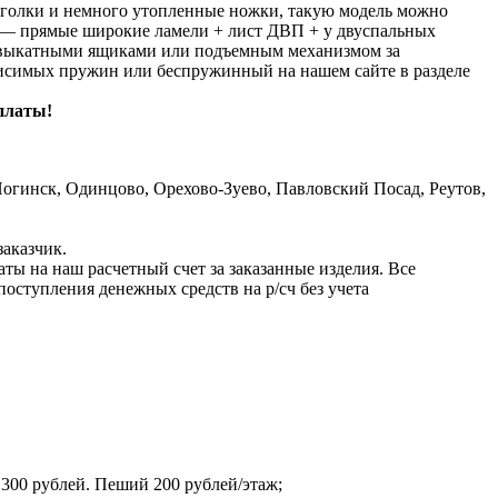
 уголки и немного утопленные ножки, такую модель можно
е — прямые широкие ламели + лист ДВП + у двуспальных
ся выкатными ящиками или подъемным механизмом за
ависимых пружин или беспружинный на нашем сайте в разделе
оплаты!
гинск, Одинцово, Орехово-Зуево, Павловский Посад, Реутов,
заказчик.
ы на наш расчетный счет за заказанные изделия. Все
оступления денежных средств на р/сч без учета
 300 рублей. Пеший 200 рублей/этаж;