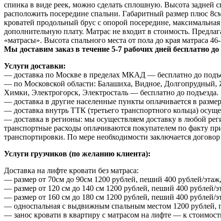
спинка в виде реек, можно сделать сплошную. Высота задней 
расположить посередине спальни. Габаритный размер плюс 8см
кроватей продольный брус с опорой посередине, максимальная
дополнительную плату. Матрас не входит в стоимость. Предла
«матрасы». Высота спального места от пола до края матраса 46
Мы доставим заказ в течение 5-7 рабочих дней бесплатно до
Услуги доставки:
— доставка по Москве в пределах МКАД — бесплатно до подъе
— по Московской области: Балашиха, Видное, Долгопрудный, 
Химки, Электрогорск, Электросталь — бесплатно до подъезда.
— доставка в другие населенные пункты оплачивается в размер
— доставка внутрь ТТК (третьего транспортного кольца) осуще
— доставка в регионы: мы осуществляем доставку в любой рег
транспортные расходы оплачиваются покупателем по факту приб
транспортировки. По мере необходимости заключается договор 
Услуги грузчиков (по желанию клиента):
Доставка на лифте кровати без матраса:
— размер от 70см до 90см 1200 рублей, пеший 400 рублей/этаж,
— размер от 120 см до 140 см 1200 рублей, пеший 400 рублей/э
— размер от 160 см до 180 см 1200 рублей, пеший 400 рублей/э
— односпальная с выдвижным спальным местом 1200 рублей, пе
— занос кровати в квартиру с матрасом на лифте — к стоимост