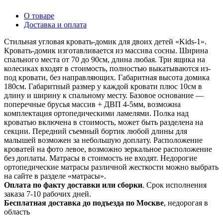
О товаре
Доставка и оплата
Стильная угловая кровать-домик для двоих детей «Kids-1».
Кровать-домик изготавливается из массива сосны. Ширина
спального места от 70 до 90см, длина любая. Три ящика на
колесиках входят в стоимость, полностью выкатываются из-
под кровати, без направляющих. Габаритная высота домика
180см. Габаритный размер у каждой кровати плюс 10см в
длину и ширину к спальному месту. Базовое основание —
поперечные брусья массив + ДВП 4-5мм, возможна
комплектация ортопедическими ламелями. Полка над
кроватью включена в стоимость, может быть разделена на
секции. Передний съемный бортик любой длины для
малышей возможен за небольшую доплату. Расположение
кроватей на фото левое, возможно зеркальное расположение
без доплаты. Матрасы в стоимость не входят. Недорогие
ортопедические матрасы различной жесткости можно выбрать
на сайте в разделе «матрасы».
Оплата по факту доставки или сборки
. Срок исполнения
заказа 7-10 рабочих дней.
Бесплатная доставка до подъезда по Москве
, недорогая в
область