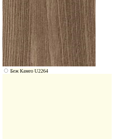
Беж Камео U2264