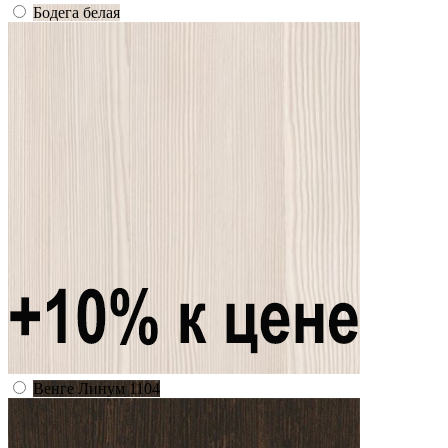
Бодега белая
Венге Линум 1104