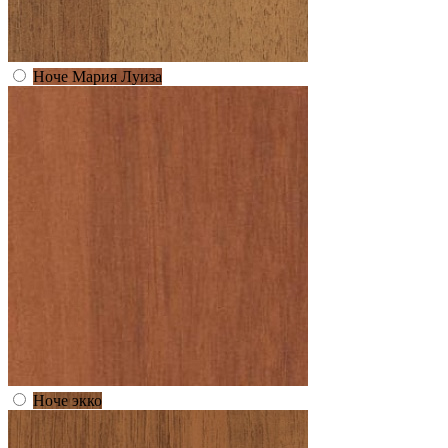
Ноче Мария Луиза
Ноче экко