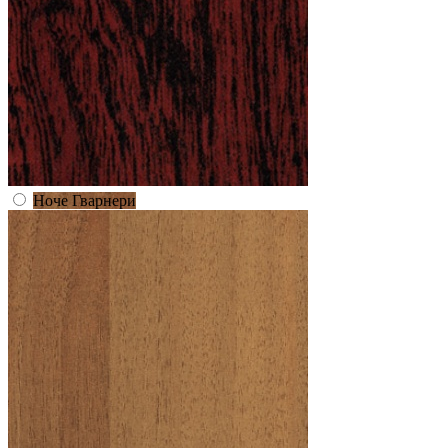
Ноче Гварнери