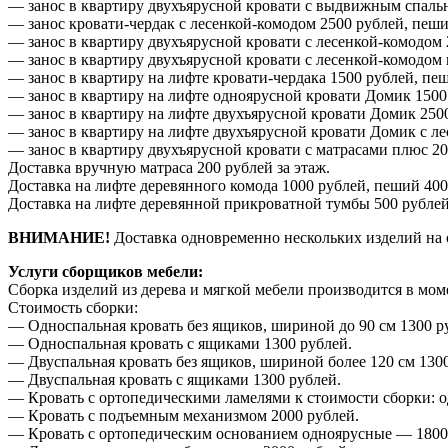
— занос в квартиру двухъярусной кровати с выдвижным спальн
— занос кровати-чердак с лесенкой-комодом 2500 рублей, пеши
— занос в квартиру двухъярусной кровати с лесенкой-комодом 
— занос в квартиру двухъярусной кровати с лесенкой-комодом
— занос в квартиру на лифте кровати-чердака 1500 рублей, пе
— занос в квартиру на лифте одноярусной кровати Домик 1500
— занос в квартиру на лифте двухъярусной кровати Домик 2500
— занос в квартиру на лифте двухъярусной кровати Домик с ле
— занос в квартиру двухъярусной кровати с матрасами плюс 20
Доставка вручную матраса 200 рублей за этаж.
Доставка на лифте деревянного комода 1000 рублей, пеший 400
Доставка на лифте деревянной прикроватной тумбы 500 рублей
ВНИМАНИЕ!
Доставка одновременно нескольких изделий на 
Услуги сборщиков мебели:
Сборка изделий из дерева и мягкой мебели производится в мом
Стоимость сборки:
— Односпальная кровать без ящиков, шириной до 90 см 1300 р
— Односпальная кровать с ящиками 1300 рублей.
— Двуспальная кровать без ящиков, шириной более 120 см 1300
— Двуспальная кровать с ящиками 1300 рублей.
— Кровать с ортопедическими ламелями к стоимости сборки: о
— Кровать с подъемным механизмом 2000 рублей.
— Кровать с ортопедическим основанием одноярусные — 1800