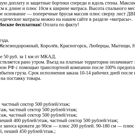
ьшую доплату и защитные бортики спереди и вдоль стены. Макси
м к длине и плюс 10см к ширине матраса. Высота спального мест
е основание — поперечные брусья массив плюс сверху лист ДВП 
педические матрасы можно на нашем сайте в разделе «матрасы».
Москве бесплатная!
Оплата по факту!
зда.
Железнодорожный, Королёв, Красногорск, Люберцы, Мытищи, Но
е 50 руб. за 1 км от МКАД.
ствляется рано утром. Въезд на платные территории оплачивает 
ион РФ с помощью транспортной компании после 100% предоплат
ытия груза. Срок исполнения заказа 10-14 рабочих дней после п
на поставку товара.
 частный сектор 500 рублей/этаж;
таж, частный сектор 500 рублей/этаж;
таж, частный сектор 500 рублей/этаж;
ший 400 рублей/этаж, частный сектор 500 рублей/этаж;
и заноса кровати до 90см — плюс 200 рублей. 90-180 см — плюс
й, пеший 450 рублей/этаж.;