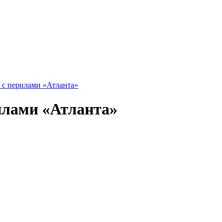
й с перилами «Атланта»
рилами «Атланта»