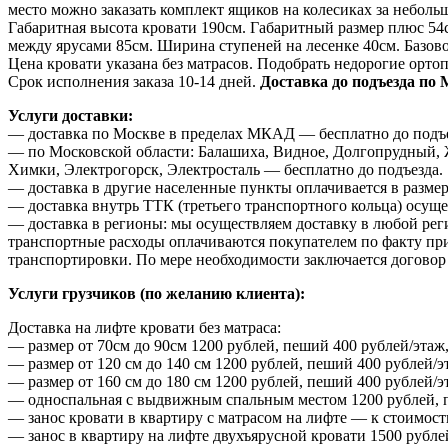
место можно заказать комплект ящиков на колесиках за небол
Габаритная высота кровати 190см. Габаритный размер плюс 54с
между ярусами 85см. Ширина ступеней на лесенке 40см. Базово
Цена кровати указана без матрасов. Подобрать недорогие орто
Срок исполнения заказа 10-14 дней.
Доставка до подъезда по 
Услуги доставки:
— доставка по Москве в пределах МКАД — бесплатно до подъе
— по Московской области: Балашиха, Видное, Долгопрудный, 
Химки, Электрогорск, Электросталь — бесплатно до подъезда.
— доставка в другие населенные пункты оплачивается в размер
— доставка внутрь ТТК (третьего транспортного кольца) осуще
— доставка в регионы: мы осуществляем доставку в любой рег
транспортные расходы оплачиваются покупателем по факту приб
транспортировки. По мере необходимости заключается договор 
Услуги грузчиков (по желанию клиента):
Доставка на лифте кровати без матраса:
— размер от 70см до 90см 1200 рублей, пеший 400 рублей/этаж,
— размер от 120 см до 140 см 1200 рублей, пеший 400 рублей/э
— размер от 160 см до 180 см 1200 рублей, пеший 400 рублей/э
— односпальная с выдвижным спальным местом 1200 рублей, пе
— занос кровати в квартиру с матрасом на лифте — к стоимост
— занос в квартиру на лифте двухъярусной кровати 1500 рубле