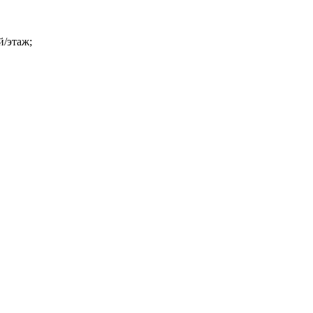
й/этаж;