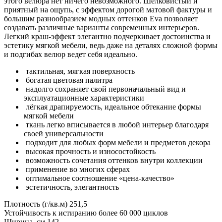
этого велюра нет ничего невозможного. Шелковистый и
приятный на ощупь, с эффектом дорогой матовой фактуры и
большим разнообразием модных оттенков Eva позволяет
создавать различные варианты современных интерьеров.
Легкий краш-эффект элегантно подчеркивает достоинства и
эстетику мягкой мебели, ведь даже на деталях сложной формы
и подгибах велюр ведет себя идеально.
тактильная, мягкая поверхность
богатая цветовая палитра
надолго сохраняет свой первоначальный вид и
эксплуатационные характеристики
лёгкая драпируемость, идеальное обтекание формы
мягкой мебели
ткань легко вписывается в любой интерьер благодаря
своей универсальности
подходит для любых форм мебели и предметов декора
высокая прочность и износостойкость
возможность сочетания оттенков внутри коллекции
применение во многих сферах
оптимальное соотношение «цена-качество»
эстетичность, элегантность
Плотность (г/кв.м) 251,5
Устойчивость к истиранию более 60 000 циклов
Ширина, см 142